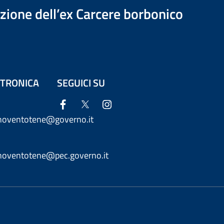
azione dell’ex Carcere borbonico
ETTRONICA
SEGUICI SU
anoventotene@governo.it
anoventotene@pec.governo.it