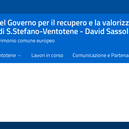
l Governo per il recupero e la valorizz
 di S.Stefano-Ventotene - David Sassol
atrimonio comune europeo
ntotene
Lavori in corso
Comunicazione e Partenar
izie