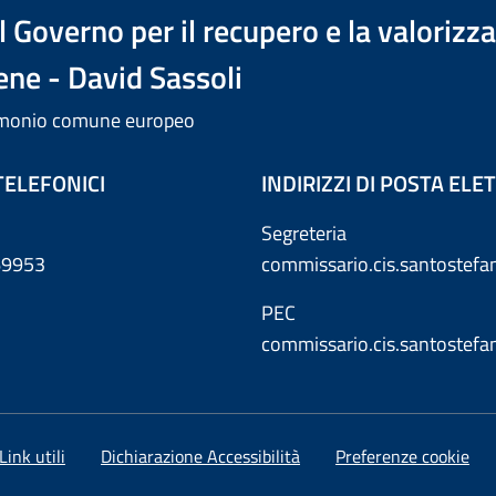
 Governo per il recupero e la valorizz
ene - David Sassoli
trimonio comune europeo
TELEFONICI
INDIRIZZI DI POSTA EL
Segreteria
869953
commissario.cis.santostef
PEC
commissario.cis.santostef
Link utili
Dichiarazione Accessibilità
Preferenze cookie