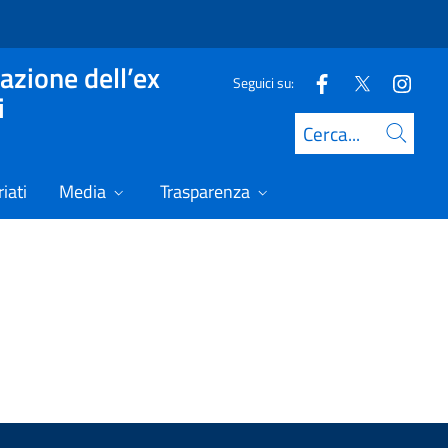
azione dell’ex
Seguici su:
i
Cerca
iati
Media
Trasparenza