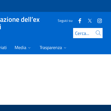
azione dell’ex
Seguici su:
i
Cerca
iati
Media
Trasparenza