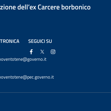
azione dell’ex Carcere borbonico
ETTRONICA
SEGUICI SU
anoventotene@governo.it
anoventotene@pec.governo.it