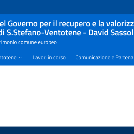
l Governo per il recupero e la valorizz
 di S.Stefano-Ventotene - David Sassol
atrimonio comune europeo
ntotene
Lavori in corso
Comunicazione e Partenar
izie