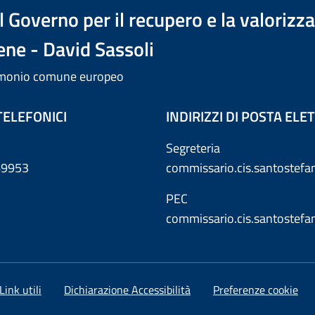
 Governo per il recupero e la valorizz
ene - David Sassoli
trimonio comune europeo
TELEFONICI
INDIRIZZI DI POSTA EL
Segreteria
869953
commissario.cis.santostef
PEC
commissario.cis.santostef
Link utili
Dichiarazione Accessibilità
Preferenze cookie