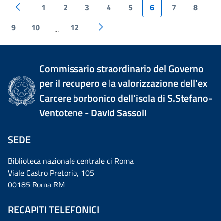
1
2
3
4
5
6
7
8
9
10
12
...
Commissario straordinario del Governo
per il recupero e la valorizzazione dell’ex
Carcere borbonico dell’isola di S.Stefano-
Ventotene - David Sassoli
SEDE
Biblioteca nazionale centrale di Roma
Viale Castro Pretorio, 105
00185 Roma RM
RECAPITI TELEFONICI