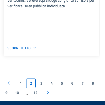
Ventotene. A breve sopralluogo congiunto sull'isola per
verificare l'area pubblica individuata.
SCOPRI TUTTO
1
2
3
4
5
6
7
8
9
10
12
...