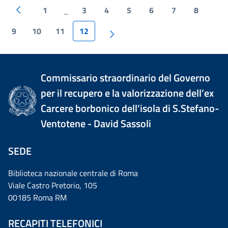
1
3
4
5
6
7
8
...
9
10
11
12
Commissario straordinario del Governo
per il recupero e la valorizzazione dell’ex
Carcere borbonico dell’isola di S.Stefano-
Ventotene - David Sassoli
SEDE
Biblioteca nazionale centrale di Roma
Viale Castro Pretorio, 105
00185 Roma RM
RECAPITI TELEFONICI